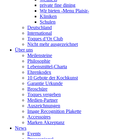
private fine dining
Wir bieten -Menu Plaisir-
Kliniken
Schulen
Deutschland
International
Toques d’Or Club
Nicht mehr ausgezeichnet
Über uns
Meilensteine
Philosophie
Lebensmittel-Charta
Ehrenkodex
10 Gebote der Kochkunst
Garantie Urkunde
Broschüre
Toques vergeben
Medien-Partner
Auszeichnungen
Image Recognition Plakette
Accessoires
Marken Akzeptanz
News
Events