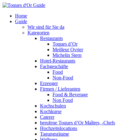
Home
Guide
Wir sind für Sie da
Kategorien
Restaurants
Toques d’Or
Meilleur Ovrier
Michelin Stern
Hotel-Restaurants
Fachgeschäfte
Food
Non-Food
Erzeuger
Firmen / Lieferanten
Food & Beverage
Non Food
Kochschulen
Kochkurse
Caterer
berufene Toques d’Or Maîtres, -Chefs
Hochzeitslocations
Tagungsräume
Wellness