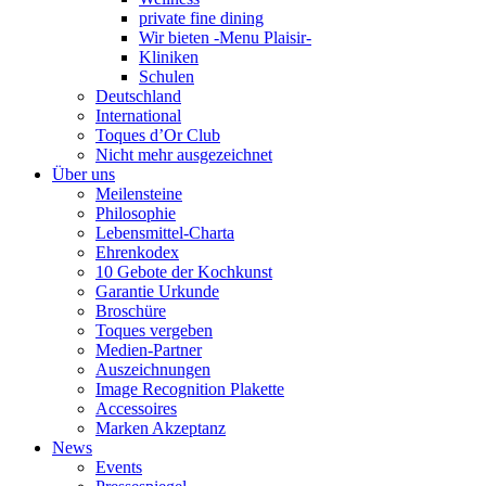
private fine dining
Wir bieten -Menu Plaisir-
Kliniken
Schulen
Deutschland
International
Toques d’Or Club
Nicht mehr ausgezeichnet
Über uns
Meilensteine
Philosophie
Lebensmittel-Charta
Ehrenkodex
10 Gebote der Kochkunst
Garantie Urkunde
Broschüre
Toques vergeben
Medien-Partner
Auszeichnungen
Image Recognition Plakette
Accessoires
Marken Akzeptanz
News
Events