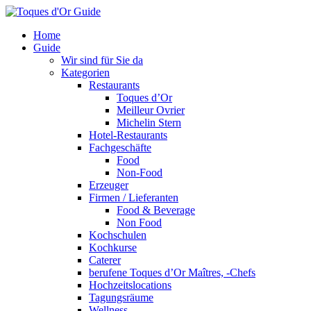
Home
Guide
Wir sind für Sie da
Kategorien
Restaurants
Toques d’Or
Meilleur Ovrier
Michelin Stern
Hotel-Restaurants
Fachgeschäfte
Food
Non-Food
Erzeuger
Firmen / Lieferanten
Food & Beverage
Non Food
Kochschulen
Kochkurse
Caterer
berufene Toques d’Or Maîtres, -Chefs
Hochzeitslocations
Tagungsräume
Wellness