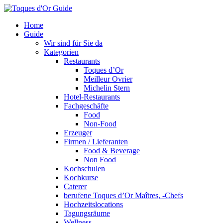
Home
Guide
Wir sind für Sie da
Kategorien
Restaurants
Toques d’Or
Meilleur Ovrier
Michelin Stern
Hotel-Restaurants
Fachgeschäfte
Food
Non-Food
Erzeuger
Firmen / Lieferanten
Food & Beverage
Non Food
Kochschulen
Kochkurse
Caterer
berufene Toques d’Or Maîtres, -Chefs
Hochzeitslocations
Tagungsräume
Wellness