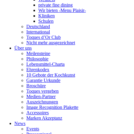
private fine dining
Wir bieten -Menu Plaisir-
Kliniken
Schulen
Deutschland
International
Toques d’Or Club
Nicht mehr ausgezeichnet
Über uns
Meilensteine
Philosophie
Lebensmittel-Charta
Ehrenkodex
10 Gebote der Kochkunst
Garantie Urkunde
Broschüre
Toques vergeben
Medien-Partner
Auszeichnungen
Image Recognition Plakette
Accessoires
Marken Akzeptanz
News
Events