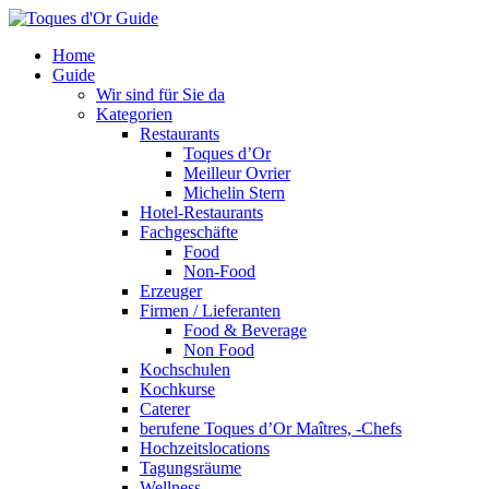
Home
Guide
Wir sind für Sie da
Kategorien
Restaurants
Toques d’Or
Meilleur Ovrier
Michelin Stern
Hotel-Restaurants
Fachgeschäfte
Food
Non-Food
Erzeuger
Firmen / Lieferanten
Food & Beverage
Non Food
Kochschulen
Kochkurse
Caterer
berufene Toques d’Or Maîtres, -Chefs
Hochzeitslocations
Tagungsräume
Wellness