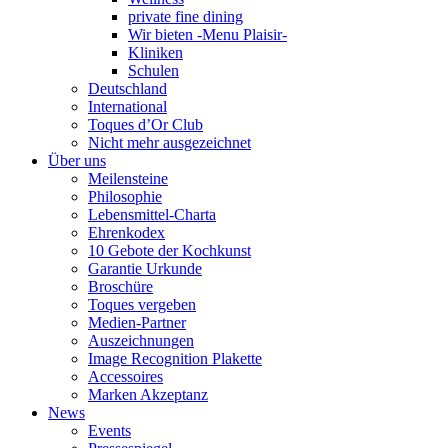
private fine dining
Wir bieten -Menu Plaisir-
Kliniken
Schulen
Deutschland
International
Toques d’Or Club
Nicht mehr ausgezeichnet
Über uns
Meilensteine
Philosophie
Lebensmittel-Charta
Ehrenkodex
10 Gebote der Kochkunst
Garantie Urkunde
Broschüre
Toques vergeben
Medien-Partner
Auszeichnungen
Image Recognition Plakette
Accessoires
Marken Akzeptanz
News
Events