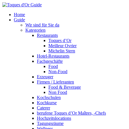
Home
Guide
Wir sind für Sie da
Kategorien
Restaurants
Toques d’Or
Meilleur Ovrier
Michelin Stern
Hotel-Restaurants
Fachgeschäfte
Food
Non-Food
Erzeuger
Firmen / Lieferanten
Food & Beverage
Non Food
Kochschulen
Kochkurse
Caterer
berufene Toques d’Or Maîtres, -Chefs
Hochzeitslocations
Tagungsräume
Wellness