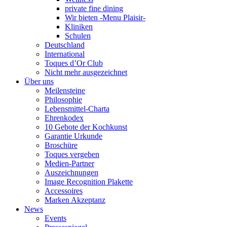
private fine dining
Wir bieten -Menu Plaisir-
Kliniken
Schulen
Deutschland
International
Toques d’Or Club
Nicht mehr ausgezeichnet
Über uns
Meilensteine
Philosophie
Lebensmittel-Charta
Ehrenkodex
10 Gebote der Kochkunst
Garantie Urkunde
Broschüre
Toques vergeben
Medien-Partner
Auszeichnungen
Image Recognition Plakette
Accessoires
Marken Akzeptanz
News
Events