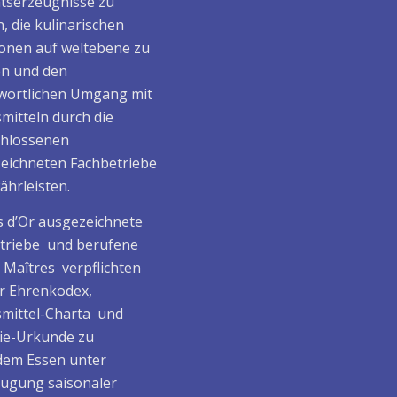
ätserzeugnisse zu
, die kulinarischen
ionen auf weltebene zu
en und den
wortlichen Umgang mit
mitteln durch die
hlossenen
eichneten Fachbetriebe
ährleisten.
 d’Or ausgezeichnete
triebe und berufene
/ Maîtres verpflichten
er Ehrenkodex,
mittel-Charta und
ie-Urkunde zu
em Essen unter
ugung saisonaler