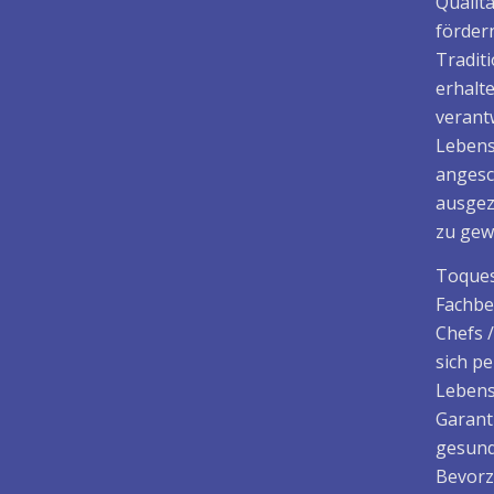
Qualit
fördern
Tradit
erhalt
verant
Lebens
angesc
ausgez
zu gew
Toques
Fachbe
Chefs 
sich p
Lebens
Garant
gesund
Bevorz