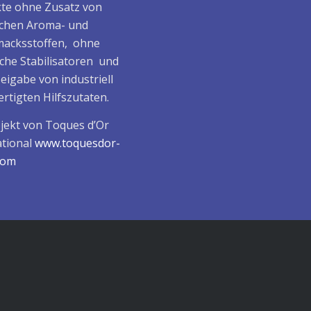
te ohne Zusatz von
ichen Aroma- und
acksstoffen, ohne
che Stabilisatoren und
eigabe von industriell
rtigten Hilfszutaten.
ojekt von Toques d’Or
ational
www.toquesdor-
.com