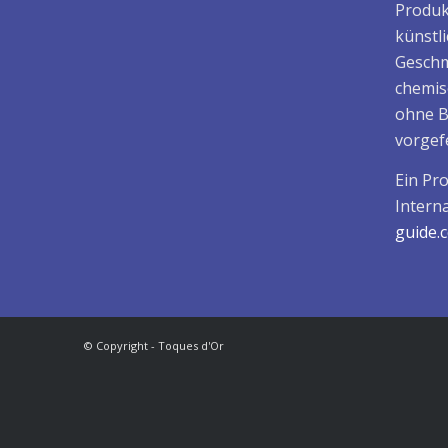
Produk
künstl
Geschm
chemis
ohne B
vorgefe
Ein Pr
Intern
guide
© Copyright - Toques d'Or