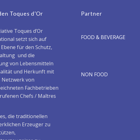
den Toques d’Or
Partner
tiative Toques d’Or
FOOD & BEVERAGE
tional setzt sich auf
r Ebene für den Schutz,
haltung und die
ung von Lebensmitteln
alität und Herkunft mit
NON FOOD
 Netzwerk von
eichneten Fachbetrieben
rufenen Chefs / Maîtres
t es, die traditionellen
rklichen Erzeuger zu
tützen,