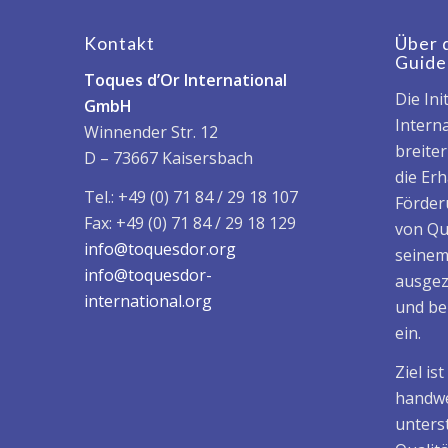
Kontakt
Über 
Guide
Toques d’Or International
Die Ini
GmbH
Interna
Winnender Str. 12
breite
D – 73667 Kaisersbach
die Er
Tel.: +49 (0) 71 84 / 29 18 107
Förder
Fax: +49 (0) 71 84 / 29 18 129
von Qu
info@toquesdor.org
seinem
info@toquesdor-
ausgez
international.org
und be
ein.
Ziel is
handwe
unters