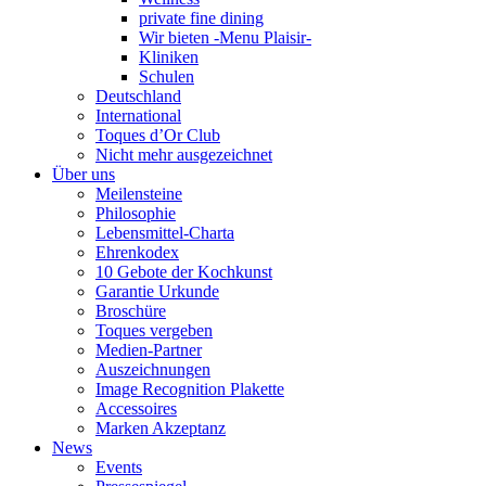
private fine dining
Wir bieten -Menu Plaisir-
Kliniken
Schulen
Deutschland
International
Toques d’Or Club
Nicht mehr ausgezeichnet
Über uns
Meilensteine
Philosophie
Lebensmittel-Charta
Ehrenkodex
10 Gebote der Kochkunst
Garantie Urkunde
Broschüre
Toques vergeben
Medien-Partner
Auszeichnungen
Image Recognition Plakette
Accessoires
Marken Akzeptanz
News
Events