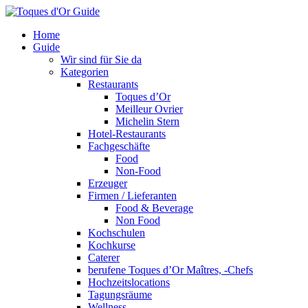
Home
Guide
Wir sind für Sie da
Kategorien
Restaurants
Toques d’Or
Meilleur Ovrier
Michelin Stern
Hotel-Restaurants
Fachgeschäfte
Food
Non-Food
Erzeuger
Firmen / Lieferanten
Food & Beverage
Non Food
Kochschulen
Kochkurse
Caterer
berufene Toques d’Or Maîtres, -Chefs
Hochzeitslocations
Tagungsräume
Wellness