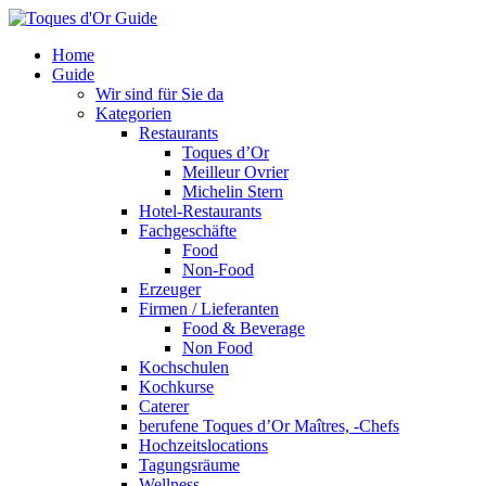
Home
Guide
Wir sind für Sie da
Kategorien
Restaurants
Toques d’Or
Meilleur Ovrier
Michelin Stern
Hotel-Restaurants
Fachgeschäfte
Food
Non-Food
Erzeuger
Firmen / Lieferanten
Food & Beverage
Non Food
Kochschulen
Kochkurse
Caterer
berufene Toques d’Or Maîtres, -Chefs
Hochzeitslocations
Tagungsräume
Wellness