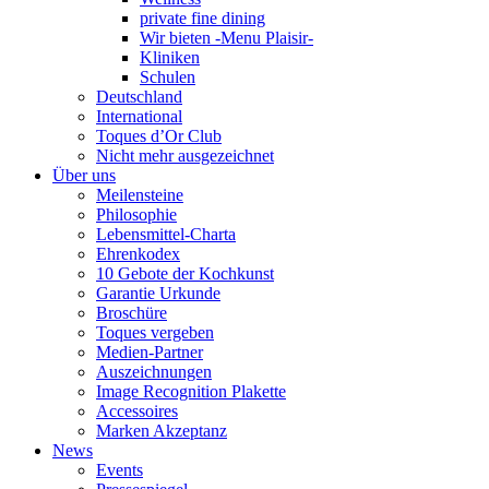
private fine dining
Wir bieten -Menu Plaisir-
Kliniken
Schulen
Deutschland
International
Toques d’Or Club
Nicht mehr ausgezeichnet
Über uns
Meilensteine
Philosophie
Lebensmittel-Charta
Ehrenkodex
10 Gebote der Kochkunst
Garantie Urkunde
Broschüre
Toques vergeben
Medien-Partner
Auszeichnungen
Image Recognition Plakette
Accessoires
Marken Akzeptanz
News
Events