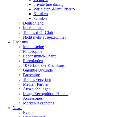
private fine dining
Wir bieten -Menu Plaisir-
Kliniken
Schulen
Deutschland
International
Toques d’Or Club
Nicht mehr ausgezeichnet
Über uns
Meilensteine
Philosophie
Lebensmittel-Charta
Ehrenkodex
10 Gebote der Kochkunst
Garantie Urkunde
Broschüre
Toques vergeben
Medien-Partner
Auszeichnungen
Image Recognition Plakette
Accessoires
Marken Akzeptanz
News
Events