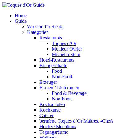
Home
Guide
Wir sind für Sie da
Kategorien
Restaurants
Toques d’Or
Meilleur Ovrier
Michelin Stern
Hotel-Restaurants
Fachgeschäfte
Food
Non-Food
Erzeuger
Firmen / Lieferanten
Food & Beverage
Non Food
Kochschulen
Kochkurse
Caterer
berufene Toques d’Or Maîtres, -Chefs
Hochzeitslocations
Tagungsräume
Wellness