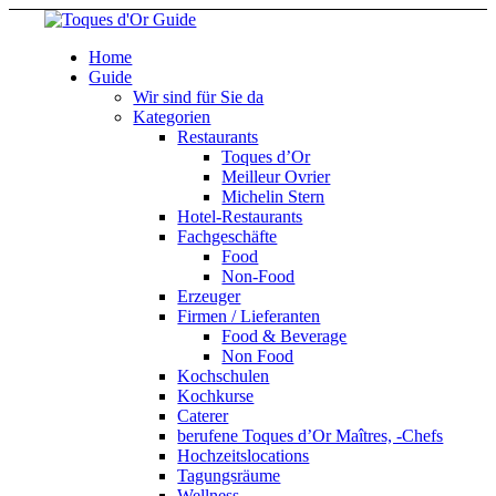
Home
Guide
Wir sind für Sie da
Kategorien
Restaurants
Toques d’Or
Meilleur Ovrier
Michelin Stern
Hotel-Restaurants
Fachgeschäfte
Food
Non-Food
Erzeuger
Firmen / Lieferanten
Food & Beverage
Non Food
Kochschulen
Kochkurse
Caterer
berufene Toques d’Or Maîtres, -Chefs
Hochzeitslocations
Tagungsräume
Wellness