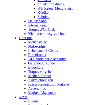
private fine dining
Wir bieten -Menu Plaisir-
Kliniken
Schulen
Deutschland
International
Toques d’Or Club
Nicht mehr ausgezeichnet
Über uns
Meilensteine
Philosophie
Lebensmittel-Charta
Ehrenkodex
10 Gebote der Kochkunst
Garantie Urkunde
Broschüre
Toques vergeben
Medien-Partner
Auszeichnungen
Image Recognition Plakette
Accessoires
Marken Akzeptanz
News
Events