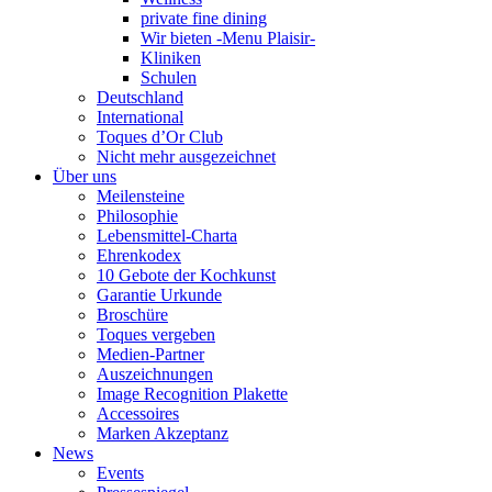
private fine dining
Wir bieten -Menu Plaisir-
Kliniken
Schulen
Deutschland
International
Toques d’Or Club
Nicht mehr ausgezeichnet
Über uns
Meilensteine
Philosophie
Lebensmittel-Charta
Ehrenkodex
10 Gebote der Kochkunst
Garantie Urkunde
Broschüre
Toques vergeben
Medien-Partner
Auszeichnungen
Image Recognition Plakette
Accessoires
Marken Akzeptanz
News
Events