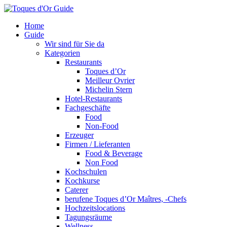
Home
Guide
Wir sind für Sie da
Kategorien
Restaurants
Toques d’Or
Meilleur Ovrier
Michelin Stern
Hotel-Restaurants
Fachgeschäfte
Food
Non-Food
Erzeuger
Firmen / Lieferanten
Food & Beverage
Non Food
Kochschulen
Kochkurse
Caterer
berufene Toques d’Or Maîtres, -Chefs
Hochzeitslocations
Tagungsräume
Wellness