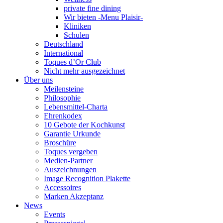
private fine dining
Wir bieten -Menu Plaisir-
Kliniken
Schulen
Deutschland
International
Toques d’Or Club
Nicht mehr ausgezeichnet
Über uns
Meilensteine
Philosophie
Lebensmittel-Charta
Ehrenkodex
10 Gebote der Kochkunst
Garantie Urkunde
Broschüre
Toques vergeben
Medien-Partner
Auszeichnungen
Image Recognition Plakette
Accessoires
Marken Akzeptanz
News
Events