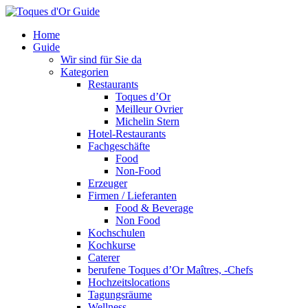
Home
Guide
Wir sind für Sie da
Kategorien
Restaurants
Toques d’Or
Meilleur Ovrier
Michelin Stern
Hotel-Restaurants
Fachgeschäfte
Food
Non-Food
Erzeuger
Firmen / Lieferanten
Food & Beverage
Non Food
Kochschulen
Kochkurse
Caterer
berufene Toques d’Or Maîtres, -Chefs
Hochzeitslocations
Tagungsräume
Wellness