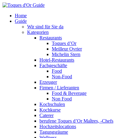
Home
Guide
Wir sind für Sie da
Kategorien
Restaurants
Toques d’Or
Meilleur Ovrier
Michelin Stern
Hotel-Restaurants
Fachgeschäfte
Food
Non-Food
Erzeuger
Firmen / Lieferanten
Food & Beverage
Non Food
Kochschulen
Kochkurse
Caterer
berufene Toques d’Or Maîtres, -Chefs
Hochzeitslocations
Tagungsräume
Wellness