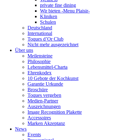
private fine dining
Wir bieten -Menu Plaisir-
Kliniken
Schulen
Deutschland
International
Toques d’Or Club
Nicht mehr ausgezeichnet
Über uns
Meilensteine
Philosophie
Lebensmittel-Charta
Ehrenkodex
10 Gebote der Kochkunst
Garantie Urkunde
Broschüre
Toques vergeben
Medien-Partner
Auszeichnungen
Image Recognition Plakette
Accessoires
Marken Akzeptanz
News
Events