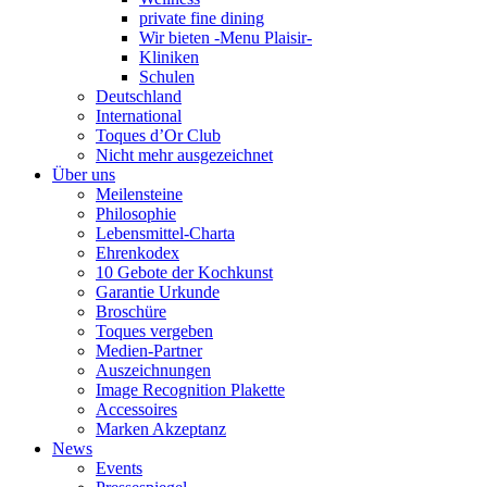
private fine dining
Wir bieten -Menu Plaisir-
Kliniken
Schulen
Deutschland
International
Toques d’Or Club
Nicht mehr ausgezeichnet
Über uns
Meilensteine
Philosophie
Lebensmittel-Charta
Ehrenkodex
10 Gebote der Kochkunst
Garantie Urkunde
Broschüre
Toques vergeben
Medien-Partner
Auszeichnungen
Image Recognition Plakette
Accessoires
Marken Akzeptanz
News
Events