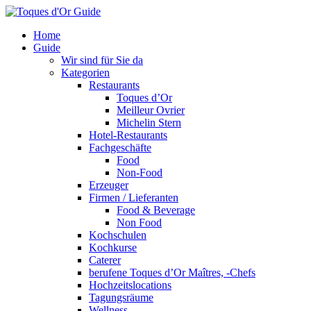
Home
Guide
Wir sind für Sie da
Kategorien
Restaurants
Toques d’Or
Meilleur Ovrier
Michelin Stern
Hotel-Restaurants
Fachgeschäfte
Food
Non-Food
Erzeuger
Firmen / Lieferanten
Food & Beverage
Non Food
Kochschulen
Kochkurse
Caterer
berufene Toques d’Or Maîtres, -Chefs
Hochzeitslocations
Tagungsräume
Wellness