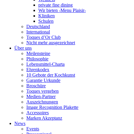
private fine dining
Wir bieten -Menu Plaisir-
Kliniken
Schulen
Deutschland
International
Toques d’Or Club
Nicht mehr ausgezeichnet
Über uns
Meilensteine
Philosophie
Lebensmittel-Charta
Ehrenkodex
10 Gebote der Kochkunst
Garantie Urkunde
Broschüre
Toques vergeben
Medien-Partner
Auszeichnungen
Image Recognition Plakette
Accessoires
Marken Akzeptanz
News
Events