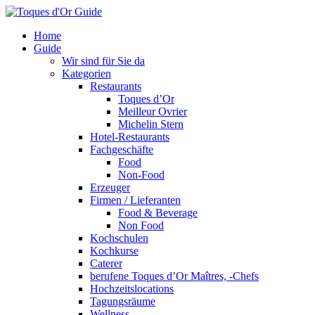
Home
Guide
Wir sind für Sie da
Kategorien
Restaurants
Toques d’Or
Meilleur Ovrier
Michelin Stern
Hotel-Restaurants
Fachgeschäfte
Food
Non-Food
Erzeuger
Firmen / Lieferanten
Food & Beverage
Non Food
Kochschulen
Kochkurse
Caterer
berufene Toques d’Or Maîtres, -Chefs
Hochzeitslocations
Tagungsräume
Wellness