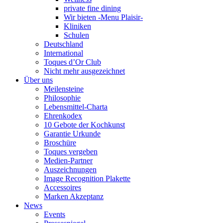
private fine dining
Wir bieten -Menu Plaisir-
Kliniken
Schulen
Deutschland
International
Toques d’Or Club
Nicht mehr ausgezeichnet
Über uns
Meilensteine
Philosophie
Lebensmittel-Charta
Ehrenkodex
10 Gebote der Kochkunst
Garantie Urkunde
Broschüre
Toques vergeben
Medien-Partner
Auszeichnungen
Image Recognition Plakette
Accessoires
Marken Akzeptanz
News
Events