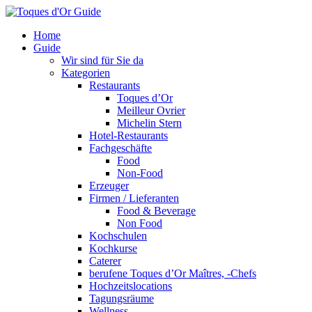
Home
Guide
Wir sind für Sie da
Kategorien
Restaurants
Toques d’Or
Meilleur Ovrier
Michelin Stern
Hotel-Restaurants
Fachgeschäfte
Food
Non-Food
Erzeuger
Firmen / Lieferanten
Food & Beverage
Non Food
Kochschulen
Kochkurse
Caterer
berufene Toques d’Or Maîtres, -Chefs
Hochzeitslocations
Tagungsräume
Wellness