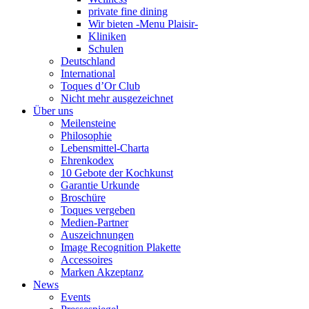
private fine dining
Wir bieten -Menu Plaisir-
Kliniken
Schulen
Deutschland
International
Toques d’Or Club
Nicht mehr ausgezeichnet
Über uns
Meilensteine
Philosophie
Lebensmittel-Charta
Ehrenkodex
10 Gebote der Kochkunst
Garantie Urkunde
Broschüre
Toques vergeben
Medien-Partner
Auszeichnungen
Image Recognition Plakette
Accessoires
Marken Akzeptanz
News
Events