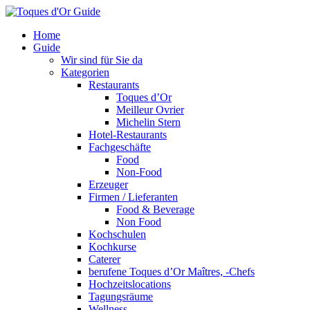
Home
Guide
Wir sind für Sie da
Kategorien
Restaurants
Toques d’Or
Meilleur Ovrier
Michelin Stern
Hotel-Restaurants
Fachgeschäfte
Food
Non-Food
Erzeuger
Firmen / Lieferanten
Food & Beverage
Non Food
Kochschulen
Kochkurse
Caterer
berufene Toques d’Or Maîtres, -Chefs
Hochzeitslocations
Tagungsräume
Wellness